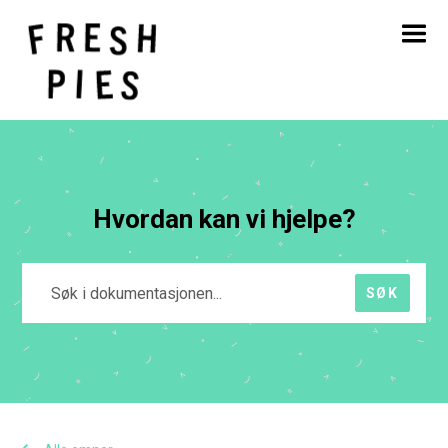
Hjem
Om
Hva vi gjør
Vårt arbeid
Blogg
Kontakt
Hvordan kan vi hjelpe?
SØK