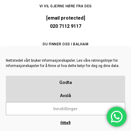
VI VIL GJERNE HØRE FRA DEG
[email protected]
020 7112 9117
DU FINNER OSS I BALHAM
Trehuset
Nettstedet vårt bruker informasjonskapsler. Les våre retningslinjer for
2/10 Balham Station Road
informasjonskapsler for å finne ut hva dette betyr for deg og dine data.
London, SW12 9SG
Godta
FØLG OSS
Avslå
Innstillinger
SISTE ARTIKKEL
{tittel}