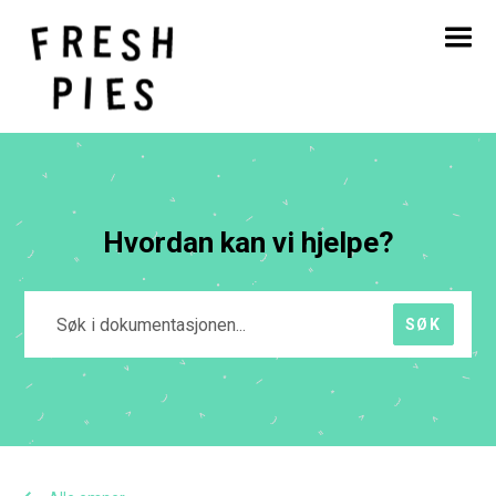
Hjem
Om
Hva vi gjør
Vårt arbeid
Blogg
Kontakt
Hvordan kan vi hjelpe?
SØK