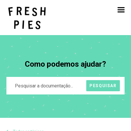
Início
Sobre
O que fazemos
O nosso trabalho
Blogue
Contacto
Como podemos ajudar?
PESQUISAR