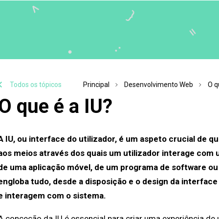
Todos os tópicos
Principal
Desenvolvimento Web
O q
O que é a IU?
A IU, ou interface do utilizador, é um aspeto crucial de q
aos meios através dos quais um utilizador interage com 
de uma aplicação móvel, de um programa de software ou d
engloba tudo, desde a disposição e o design da interfac
e interagem com o sistema.
A conceção da IU é essencial para criar uma experiência de 