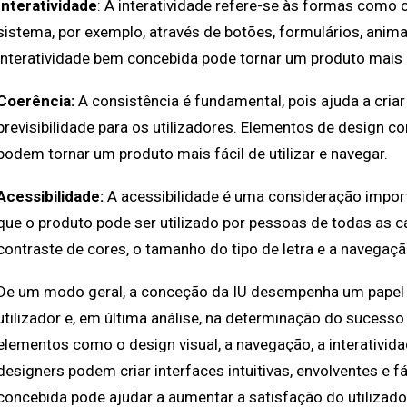
Interatividade
: A interatividade refere-se às formas como 
sistema, por exemplo, através de botões, formulários, anim
interatividade bem concebida pode tornar um produto mais cat
Coerência:
A consistência é fundamental, pois ajuda a cria
previsibilidade para os utilizadores. Elementos de design c
podem tornar um produto mais fácil de utilizar e navegar.
Acessibilidade:
A acessibilidade é uma consideração impor
que o produto pode ser utilizado por pessoas de todas as c
contraste de cores, o tamanho do tipo de letra e a navegaçã
De um modo geral, a conceção da IU desempenha um papel c
utilizador e, em última análise, na determinação do sucess
elementos como o design visual, a navegação, a interatividad
designers podem criar interfaces intuitivas, envolventes e fá
concebida pode ajudar a aumentar a satisfação do utilizado