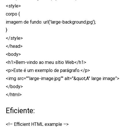
<style>
corpo {
imagem de fundo: url('large-background.jpg');
}
</style>
</head>
<body>
<h1>Bem-vindo ao meu sítio Web</h1>
<p>Este é um exemplo de parágrafo.</p>
<img src="”large-image.jpg”" alt="&quot;A" large image”>
</body>
</html>
Eficiente:
<!– Efficient HTML example –>