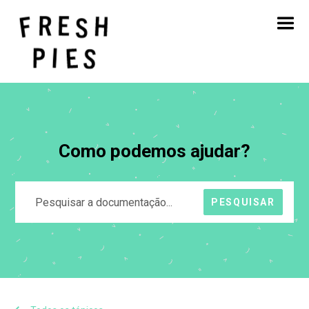
Início
Sobre
O que fazemos
O nosso trabalho
Blogue
Contacto
Como podemos ajudar?
PESQUISAR