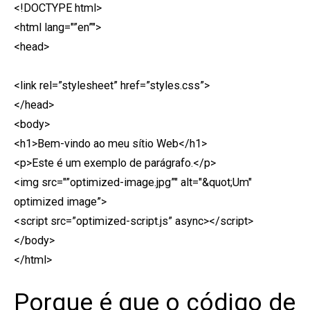
<!DOCTYPE html>
<html lang="”en”">
<head>
<link rel=”stylesheet” href=”styles.css”>
</head>
<body>
<h1>Bem-vindo ao meu sítio Web</h1>
<p>Este é um exemplo de parágrafo.</p>
<img src="”optimized-image.jpg”" alt="&quot;Um"
optimized image”>
<script src=”optimized-script.js” async></script>
</body>
</html>
Porque é que o código de