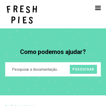
Início
Sobre
O que fazemos
O nosso trabalho
Blogue
Contacto
Como podemos ajudar?
PESQUISAR