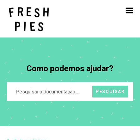
Início
Sobre
O que fazemos
O nosso trabalho
Blogue
Contacto
Como podemos ajudar?
PESQUISAR