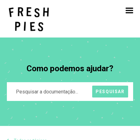
Início
Sobre
O que fazemos
O nosso trabalho
Blogue
Contacto
Como podemos ajudar?
PESQUISAR