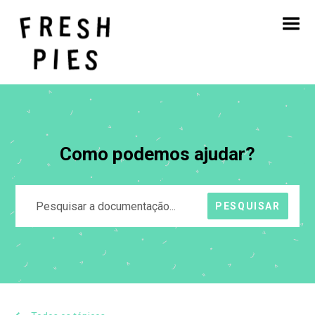
Início
Sobre
O que fazemos
O nosso trabalho
Blogue
Contacto
Como podemos ajudar?
PESQUISAR