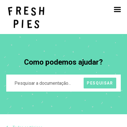
Início
Sobre
O que fazemos
O nosso trabalho
Blogue
Contacto
Como podemos ajudar?
PESQUISAR