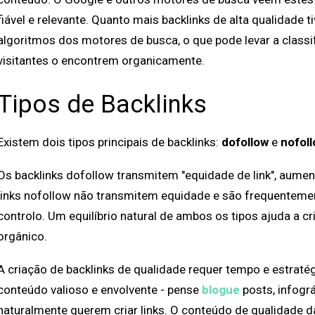
fiável e relevante. Quanto mais backlinks de alta qualidade t
algoritmos dos motores de busca, o que pode levar a class
visitantes o encontrem organicamente.
Tipos de Backlinks
Existem dois tipos principais de backlinks:
dofollow
e
nofol
Os backlinks dofollow transmitem "equidade de link", aumen
links nofollow não transmitem equidade e são frequenteme
controlo. Um equilíbrio natural de ambos os tipos ajuda a cr
orgânico.
A criação de backlinks de qualidade requer tempo e estraté
conteúdo valioso e envolvente - pense
blogue
posts, infográ
naturalmente querem criar links. O conteúdo de qualidade d