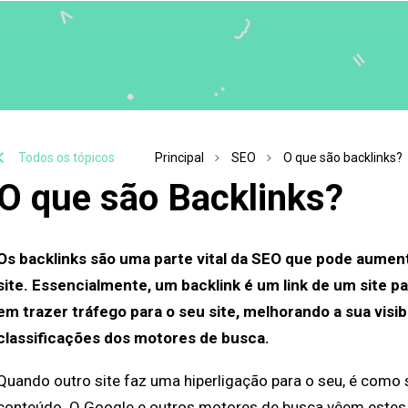
Todos os tópicos
Principal
SEO
O que são backlinks?
O que são Backlinks?
Os backlinks são uma parte vital da SEO que pode aumen
site. Essencialmente, um backlink é um link de um site
em trazer tráfego para o seu site, melhorando a sua visib
classificações dos motores de busca.
Quando outro site faz uma hiperligação para o seu, é como s
conteúdo. O Google e outros motores de busca vêem estes b