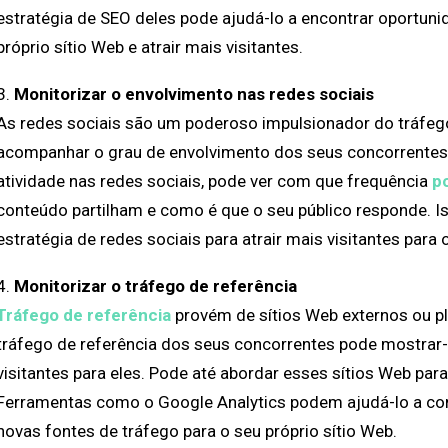
estratégia de SEO deles pode ajudá-lo a encontrar oportu
próprio sítio Web e atrair mais visitantes.
3.
Monitorizar o envolvimento nas redes sociais
As redes sociais são um poderoso impulsionador do tráfego
acompanhar o grau de envolvimento dos seus concorrentes n
atividade nas redes sociais, pode ver com que frequência
p
conteúdo partilham e como é que o seu público responde. Is
estratégia de redes sociais para atrair mais visitantes para o
4.
Monitorizar o tráfego de referência
Tráfego de referência
provém de sítios Web externos ou p
tráfego de referência dos seus concorrentes pode mostrar-l
visitantes para eles. Pode até abordar esses sítios Web par
Ferramentas como o Google Analytics podem ajudá-lo a cont
novas fontes de tráfego para o seu próprio sítio Web.