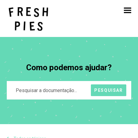
Início
Sobre
O que fazemos
O nosso trabalho
Blogue
Contacto
Como podemos ajudar?
PESQUISAR