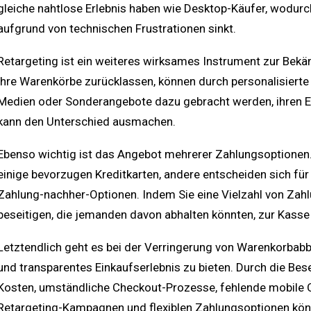
gleiche nahtlose Erlebnis haben wie Desktop-Käufer, wodurc
aufgrund von technischen Frustrationen sinkt.
Retargeting ist ein weiteres wirksames Instrument zur Be
ihre Warenkörbe zurücklassen, können durch personalisierte
Medien oder Sonderangebote dazu gebracht werden, ihren Ei
kann den Unterschied ausmachen.
Ebenso wichtig ist das Angebot mehrerer Zahlungsoptionen.
einige bevorzugen Kreditkarten, andere entscheiden sich für
Zahlung-nachher-Optionen. Indem Sie eine Vielzahl von Zah
beseitigen, die jemanden davon abhalten könnten, zur Kasse
Letztendlich geht es bei der Verringerung von Warenkorbab
und transparentes Einkaufserlebnis zu bieten. Durch die Bes
Kosten, umständliche Checkout-Prozesse, fehlende mobile O
Retargeting-Kampagnen und flexiblen Zahlungsoptionen kö