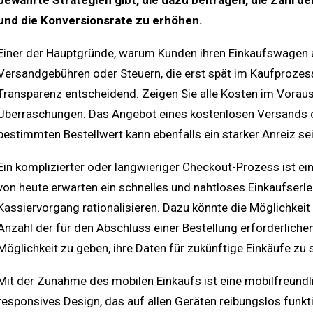
bewährte Strategien gibt, die dazu beitragen, die Zahl 
und die Konversionsrate zu erhöhen.
Einer der Hauptgründe, warum Kunden ihren Einkaufswagen ab
Versandgebühren oder Steuern, die erst spät im Kaufprozess
Transparenz entscheidend. Zeigen Sie alle Kosten im Voraus
Überraschungen. Das Angebot eines kostenlosen Versands o
bestimmten Bestellwert kann ebenfalls ein starker Anreiz se
Ein komplizierter oder langwieriger Checkout-Prozess ist ei
von heute erwarten ein schnelles und nahtloses Einkaufserl
Kassiervorgang rationalisieren. Dazu könnte die Möglichkeit
Anzahl der für den Abschluss einer Bestellung erforderliche
Möglichkeit zu geben, ihre Daten für zukünftige Einkäufe zu 
Mit der Zunahme des mobilen Einkaufs ist eine mobilfreundli
responsives Design, das auf allen Geräten reibungslos funkti