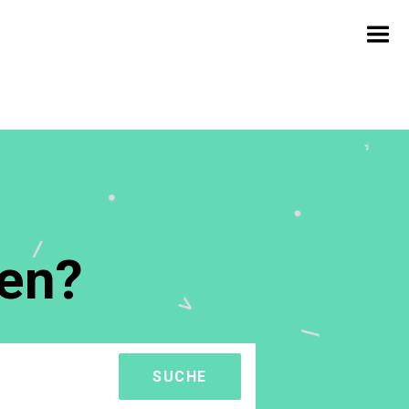
fen?
SUCHE